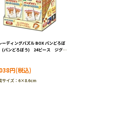
レーディングパズル BOX パンどろぼ
 (パンどろぼう) 24ピース ジグソ
ズル EPO-58-211
,038円
成サイズ：6×8.6cm