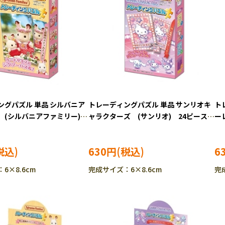
ングパズル 単品 シルバニア
トレーディングパズル 単品 サンリオキ
ト
 (シルバニアファミリー)
ャラクターズ (サンリオ) 24ピース
ー
ジグソーパズル EPO-58-
ジグソーパズル EPO-58-103
ス
630円
6
6×8.6cm
完成サイズ：6×8.6cm
完