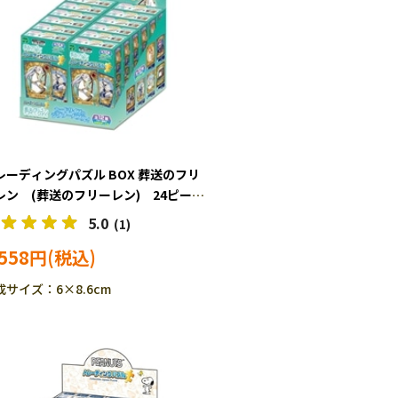
レーディングパズル BOX 葬送のフリ
レン (葬送のフリーレン) 24ピー
 ジグソーパズル EPO-58-204
5.0
(1)
,558円
成サイズ：6×8.6cm