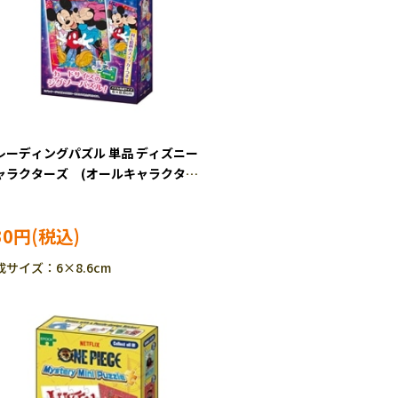
レーディングパズル 単品 ディズニー
ャラクターズ (オールキャラクタ
) 24ピース ジグソーパズル EPO-
-108
30円
成サイズ：6×8.6cm