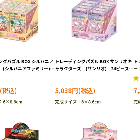
グパズル BOX シルバニア
トレーディングパズル BOX サンリオキ
ト
 (シルバニアファミリー)
ャラクターズ (サンリオ) 24ピース
ー
ジグソーパズル EPO-58-
ジグソーパズル EPO-58-203
ス
5,038円
7
6×8.6cm
完成サイズ：6×8.6cm
完