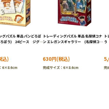
ングパズル 単品 パンどろぼ
トレーディングパズル 単品 名探偵コナ
ト
どろぼう) 24ピース ジグソ
ン エレガンスギャラリー (名探偵コナ
う
O-58-111
ン) 24ピース ジグソーパズル EPO-
ーパ
58-114
630円
5
6×8.6cm
完成サイズ：6×8.6cm
完