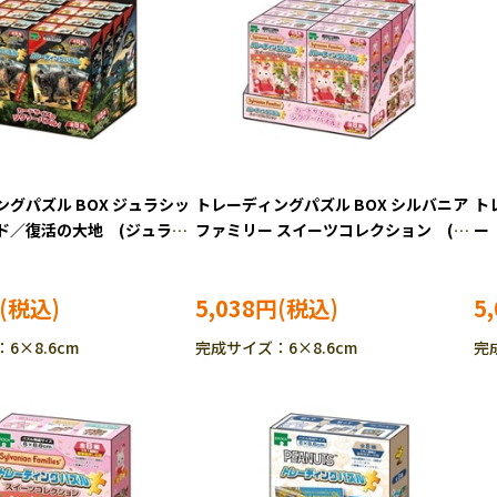
グパズル BOX ジュラシッ
トレーディングパズル BOX シルバニア
ト
ド／復活の大地 (ジュラシ
ファミリー スイーツコレクション (シ
ー
ド) 24ピース ジグソーパ
ルバニアファミリー) 24ピース ジグ
パズ
58-206 ［CP-SU］
ソーパズル EPO-58-205
5,038円
5
6×8.6cm
完成サイズ：6×8.6cm
完