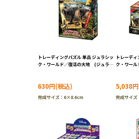
トレーディングパズル 単品 ジュラシッ
トレーディン
ク・ワールド／復活の大地 (ジュラシ
ク・ワール
ックワールド) 24ピース ジグソーパ
ックワール
ズル EPO-58-106 ［CP-SU］
ズル EPO-
630円
5,038円
完成サイズ：6×8.6cm
完成サイズ：