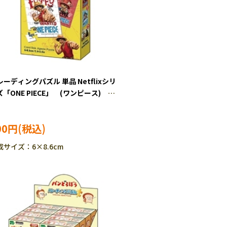
レーディングパズル 単品 Netflixシリ
「ONE PIECE」 (ワンピース) 24
ース ジグソーパズル EPO-58-113
00円
成サイズ：6×8.6cm