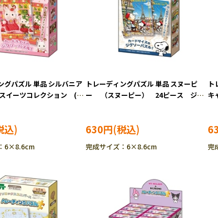
ングパズル 単品 シルバニア
トレーディングパズル 単品 スヌーピ
ト
 スイーツコレクション (シ
ー （スヌーピー） 24ピース ジグ
キ
ァミリー) 24ピース ジグ
ソーパズル EPO-58-107
ー
PO-58-105
58
630円
6
6×8.6cm
完成サイズ：6×8.6cm
完