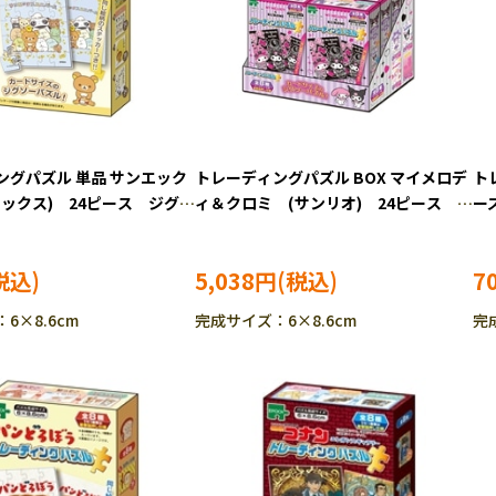
ングパズル 単品 サンエック
トレーディングパズル BOX マイメロデ
ト
エックス) 24ピース ジグソ
ィ＆クロミ (サンリオ) 24ピース ジ
ーズ
O-58-110
グソーパズル EPO-58-209
ピ
5,038円
7
6×8.6cm
完成サイズ：6×8.6cm
完