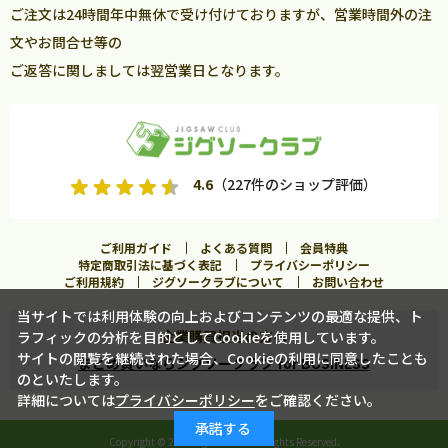
ご注文は24時間年中無休で受け付けておりますが、営業時間外の注
文やお問合せ等の
ご返答に関しましては翌営業日となります。
4.6
（227件のショップ評価）
ご利用ガイド
よくある質問
会員特典
特定商取引法に基づく表記
プライバシーポリシー
ご利用規約
ジグソークラブについて
お問い合わせ
当サイトでは利用体験の向上およびコンテンツの最適な提供、ト
企業購買担当の方へ
ラフィックの分析を目的としてCookieを使用しています。
カートに入れる
サイトの閲覧を継続された場合、Cookieの利用に同意したことも
まとめ買いならジグソークラブ for BUSINESS
のといたします。
詳細については
プライバシーポリシー
をご確認ください。
この商品に合うフレームを見る
承諾する
Copyright ©
2026 Jigsawclub. All Rights Reserved.