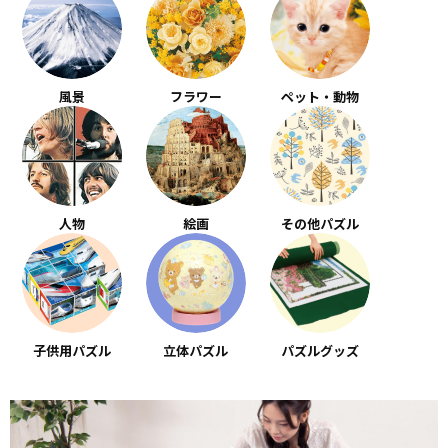
風景
フラワー
ペット・動物
人物
絵画
その他パズル
子供用パズル
立体パズル
パズルグッズ