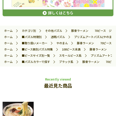
ホーム
カテゴリ別
その他パズル
豚骨ラーメン 70ピース ジグソーパ
ホーム
■パズル特徴別
透明パズル
プリズムアートパズル(やのまん)
ホーム
■取り扱いメーカー
やのまん
豚骨ラーメン 70ピース ジグ
ホーム
■ピース数別パズル特集
108ピース未満
豚骨ラーメン 70ピ
ホーム
■ピースサイズ別一覧
スモールピース系
プリズムアートプチ
ホーム
■パズルカラーで探す
ブラック系
豚骨ラーメン 70ピース 
Recently viewed
最近見た商品