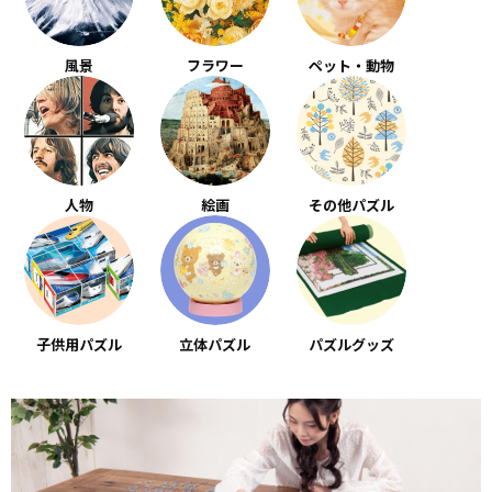
風景
フラワー
ペット・動物
人物
絵画
その他パズル
子供用パズル
立体パズル
パズルグッズ