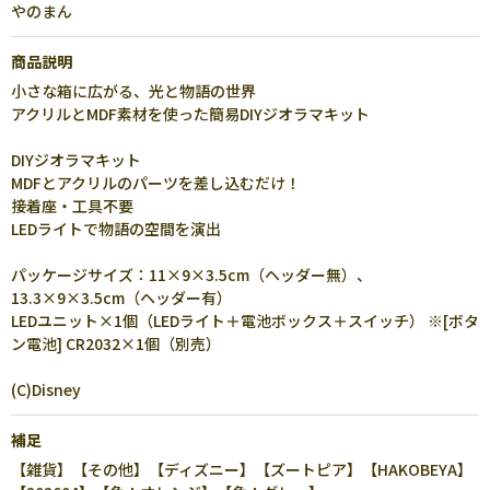
やのまん
商品説明
小さな箱に広がる、光と物語の世界
アクリルとMDF素材を使った簡易DIYジオラマキット
DIYジオラマキット
MDFとアクリルのパーツを差し込むだけ！
接着座・工具不要
LEDライトで物語の空間を演出
パッケージサイズ：11×9×3.5cm（ヘッダー無）、
13.3×9×3.5cm（ヘッダー有）
LEDユニット×1個（LEDライト＋電池ボックス＋スイッチ） ※[ボタ
ン電池] CR2032×1個（別売）
(C)Disney
補足
【雑貨】【その他】【ディズニー】【ズートピア】【HAKOBEYA】