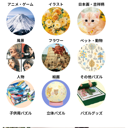
アニメ・ゲーム
イラスト
日本画・吉祥柄
風景
フラワー
ペット・動物
人物
絵画
その他パズル
子供用パズル
立体パズル
パズルグッズ