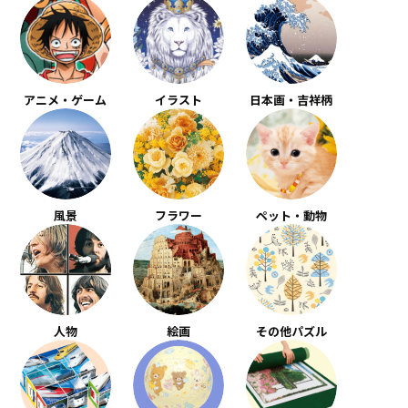
アニメ・ゲーム
イラスト
日本画・吉祥柄
風景
フラワー
ペット・動物
人物
絵画
その他パズル