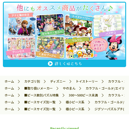
ホーム
カテゴリ別
ディズニー
トイストーリー
カラフル・ゴー
ホーム
■取り扱いメーカー
やのまん
カラフル・ゴールド/エイリアン 
ホーム
■ピース数別パズル特集
300～500ピース未満
カラフル・ゴー
ホーム
■ピースサイズ別一覧
極小ピース系
カラフル・ゴールド/エイリ
ホーム
■ピースサイズ別一覧
極小ピース系
ジグソーパズルプチ(や
Recently viewed