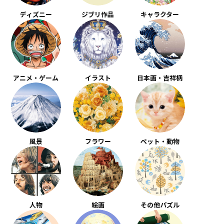
ディズニー
ジブリ作品
キャラクター
アニメ・ゲーム
イラスト
日本画・吉祥柄
風景
フラワー
ペット・動物
人物
絵画
その他パズル