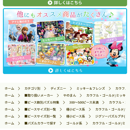
ホーム
カテゴリ別
ディズニー
ミッキー＆フレンズ
カラフル・
ホーム
■取り扱いメーカー
やのまん
カラフル・ゴールド/ミッキー＆
ホーム
■ピース数別パズル特集
300～500ピース未満
カラフル・ゴー
ホーム
■ピースサイズ別一覧
極小ピース系
カラフル・ゴールド/ミッ
ホーム
■ピースサイズ別一覧
極小ピース系
ジグソーパズルプチ(や
ホーム
■パズルカラーで探す
ゴールド系
カラフル・ゴールド/ミッキ