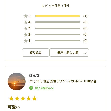
1
レビュー件数：
件
★
5
(1)
★
4
(0)
★
3
(0)
★
2
(0)
★
1
(0)
絞り込み
表示：新しい順
はんな
年代:
30代
性別:
女性
ジグソーパズルレベル:
中級者
可愛い