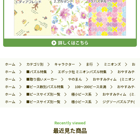
ホーム
カテゴリ別
キャラクター
ま行
ミニオンズ
おや
ホーム
■パズル特集
エポック社 ミニオンパズル特集
おやすみティム 
ホーム
■取り扱いメーカー
やのまん
おやすみティム (ミニオンズ) 
ホーム
■ピース数別パズル特集
108～200ピース未満
おやすみティム 
ホーム
■ピースサイズ別一覧
極小ピース系
おやすみティム (ミニオン
ホーム
■ピースサイズ別一覧
極小ピース系
ジグソーパズルプチ(や
Recently viewed
最近見た商品