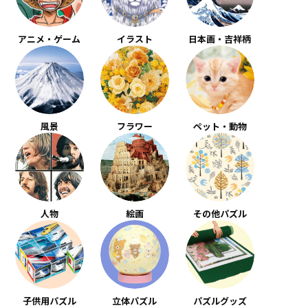
アニメ・ゲーム
イラスト
日本画・吉祥柄
風景
フラワー
ペット・動物
人物
絵画
その他パズル
子供用パズル
立体パズル
パズルグッズ