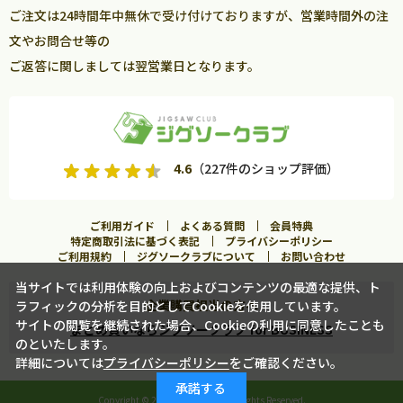
ご注文は24時間年中無休で受け付けておりますが、営業時間外の注
文やお問合せ等の
ご返答に関しましては翌営業日となります。
4.6
（227件のショップ評価）
ご利用ガイド
よくある質問
会員特典
特定商取引法に基づく表記
プライバシーポリシー
ご利用規約
ジグソークラブについて
お問い合わせ
当サイトでは利用体験の向上およびコンテンツの最適な提供、ト
企業購買担当の方へ
ラフィックの分析を目的としてCookieを使用しています。
サイトの閲覧を継続された場合、Cookieの利用に同意したことも
まとめ買いならジグソークラブ for BUSINESS
のといたします。
詳細については
プライバシーポリシー
をご確認ください。
カートに入れる
承諾する
Copyright ©
2026 Jigsawclub. All Rights Reserved.