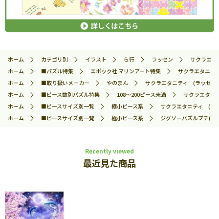
ホーム
カテゴリ別
イラスト
ら行
ラッセン
サクラエタニ
ホーム
■パズル特集
エポック社 マリンアート特集
サクラエタニティ 
ホーム
■取り扱いメーカー
やのまん
サクラエタニティ (ラッセン) 
ホーム
■ピース数別パズル特集
108～200ピース未満
サクラエタニティ
ホーム
■ピースサイズ別一覧
極小ピース系
サクラエタニティ (ラッセ
ホーム
■ピースサイズ別一覧
極小ピース系
ジグソーパズルプチ(や
Recently viewed
最近見た商品