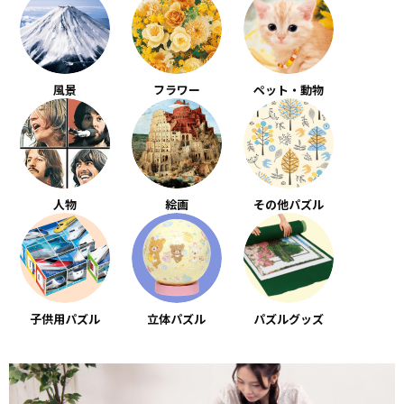
風景
フラワー
ペット・動物
人物
絵画
その他パズル
子供用パズル
立体パズル
パズルグッズ