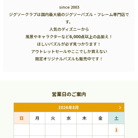
since 2003
ジグソークラブは国内最大級のジグソーパズル・フレーム専門店で
す。
人気のディズニーから
風景やキャラクターなど
6,000点以上
の品揃え！
ほしいパズルが必ず見つかります！
アウトレットセールやここでしか買えない
限定オリジナルパズルも販売中です！
営業日のご案内
2026年8月
日
月
火
水
木
金
土
日
1