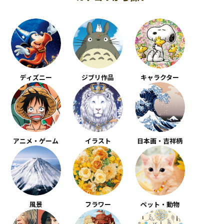
ディズニー
ジブリ作品
キャラクター
アニメ・ゲーム
イラスト
日本画・吉祥柄
風景
フラワー
ペット・動物