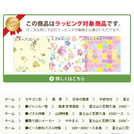
ホーム
カテゴリ別
風 景
日本の風景
中部地方
富士山と
ホーム
■ジャンル一覧
風景 世界遺産
富士山と忍野八海 150ピース 
ホーム
■パズル特集
山柄特集
富士山と忍野八海 150ピース ジグソー
ホーム
■取り扱いメーカー
やのまん
富士山と忍野八海 150ピース ジ
ホーム
■ピース数別パズル特集
108～200ピース未満
富士山と忍野八海