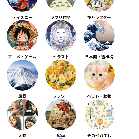
ディズニー
ジブリ作品
キャラクター
アニメ・ゲーム
イラスト
日本画・吉祥柄
風景
フラワー
ペット・動物
人物
絵画
その他パズル