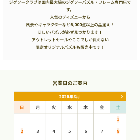
ジグソークラブは国内最大級のジグソーパズル・フレーム専門店で
す。
人気のディズニーから
風景やキャラクターなど
6,000点以上
の品揃え！
ほしいパズルが必ず見つかります！
アウトレットセールやここでしか買えない
限定オリジナルパズルも販売中です！
営業日のご案内
2026年8月
日
月
火
水
木
金
土
日
1
2
3
4
5
6
7
8
6