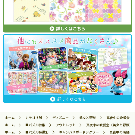
ホーム
カテゴリ別
ディズニー
美女と野獣
真夜中の晩餐会（美女
ホーム
■パズル特集
アウトレット
真夜中の晩餐会（美女と野獣） (美
ホーム
■パズル特徴別
キャンバスボードジグソー
真夜中の晩餐会（美