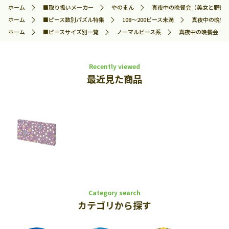
ホーム
■取り扱いメーカー
やのまん
真夜中の晩餐会（美女と野獣） (
ホーム
■ピース数別パズル特集
108～200ピース未満
真夜中の晩餐会
ホーム
■ピースサイズ別一覧
ノーマルピース系
真夜中の晩餐会（美女
Recently viewed
最近見た商品
Category search
カテゴリから探す