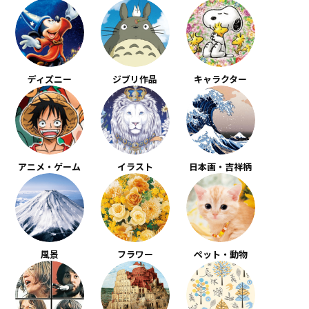
ディズニー
ジブリ作品
キャラクター
アニメ・ゲーム
イラスト
日本画・吉祥柄
風景
フラワー
ペット・動物