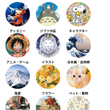
ディズニー
ジブリ作品
キャラクター
アニメ・ゲーム
イラスト
日本画・吉祥柄
風景
フラワー
ペット・動物