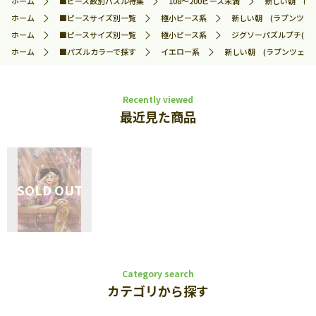
ホーム
■ピース数別パズル特集
108～200ピース未満
新しい朝 (ラプ
ホーム
■ピースサイズ別一覧
極小ピース系
新しい朝 (ラプンツェル)
ホーム
■ピースサイズ別一覧
極小ピース系
ジグソーパズルプチ(や
ホーム
■パズルカラーで探す
イエロー系
新しい朝 (ラプンツェル) 
Recently viewed
最近見た商品
Category search
カテゴリから探す