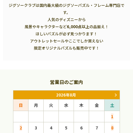
ジグソークラブは国内最大級のジグソーパズル・フレーム専門店で
す。
人気のディズニーから
風景やキャラクターなど
6,000点以上
の品揃え！
ほしいパズルが必ず見つかります！
アウトレットセールやここでしか買えない
限定オリジナルパズルも販売中です！
営業日のご案内
2026年8月
日
月
火
水
木
金
土
日
1
2
3
4
5
6
7
8
6