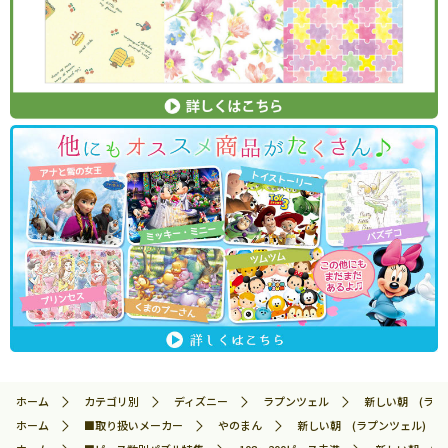
ホーム
カテゴリ別
ディズニー
ラプンツェル
新しい朝 (ラプン
ホーム
■取り扱いメーカー
やのまん
新しい朝 (ラプンツェル) 150