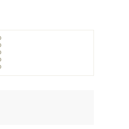
)
)
)
)
)