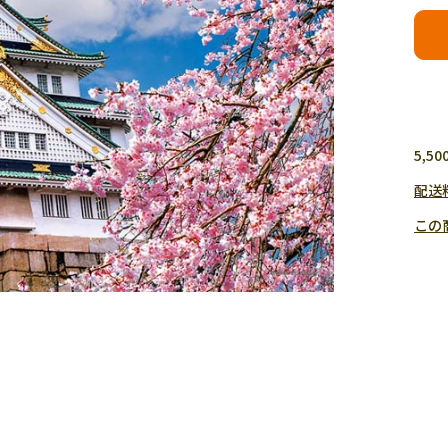
5,
配送
この