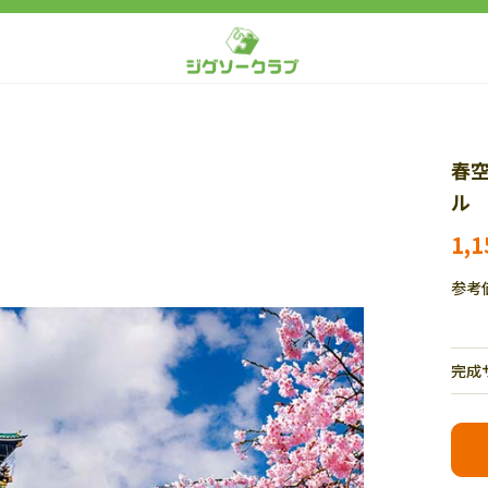
春
ル 
1,
参考
完成