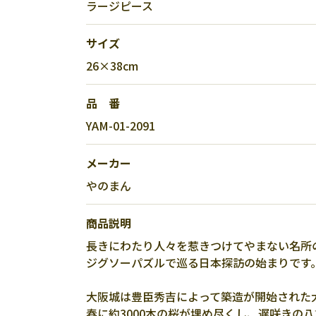
ラージピース
サイズ
26×38cm
品 番
YAM-01-2091
メーカー
やのまん
商品説明
長きにわたり人々を惹きつけてやまない名所
ジグソーパズルで巡る日本探訪の始まりです
大阪城は豊臣秀吉によって築造が開始された
春に約3000本の桜が埋め尽くし、遅咲きの