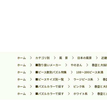
ホーム
カテゴリ別
風 景
日本の風景
近畿
ホーム
■取り扱いメーカー
やのまん
春空と大阪城
ホーム
■ピース数別パズル特集
108～200ピース未満
ホーム
■ピースサイズ別一覧
ラージピース系
春
ホーム
■パズルカラーで探す
ピンク系
春空と大阪
ホーム
■パズルカラーで探す
ホワイト系
春空と大