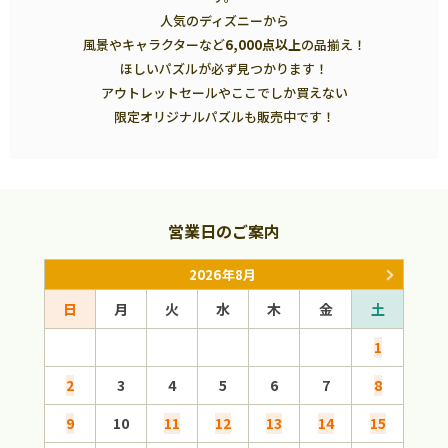
人気のディズニーから
風景やキャラクターなど
6,000点以上
の品揃え！
ほしいパズルが必ず見つかります！
アウトレットセールやここでしか買えない
限定オリジナルパズルも販売中です！
営業日のご案内
2026年8月
日
月
火
水
木
金
土
日
1
2
3
4
5
6
7
8
6
9
10
11
12
13
14
15
13