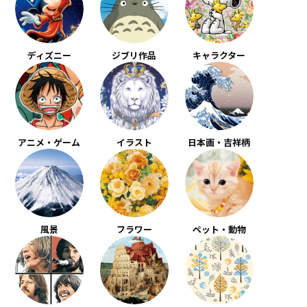
ディズニー
ジブリ作品
キャラクター
アニメ・ゲーム
イラスト
日本画・吉祥柄
風景
フラワー
ペット・動物