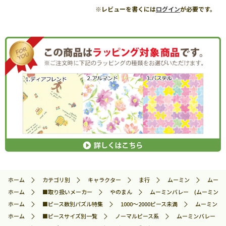
※レビューを書くには
ログイン
が必要です。
ホーム
カテゴリ別
キャラクター
ま行
ムーミン
ムーミン
ホーム
■取り扱いメーカー
やのまん
ムーミンバレー (ムーミン) 10
ホーム
■ピース数別パズル特集
1000～2000ピース未満
ムーミンバレ
ホーム
■ピースサイズ別一覧
ノーマルピース系
ムーミンバレー (ムー