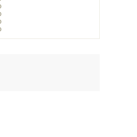
)
)
)
)