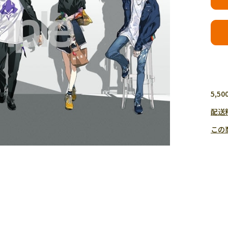
5,
配送
この