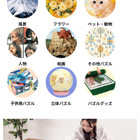
風景
フラワー
ペット・動物
人物
絵画
その他パズル
子供用パズル
立体パズル
パズルグッズ