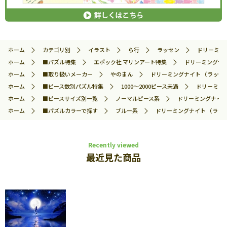
ホーム
カテゴリ別
イラスト
ら行
ラッセン
ドリーミング
ホーム
■パズル特集
エポック社 マリンアート特集
ドリーミングナイト
ホーム
■取り扱いメーカー
やのまん
ドリーミングナイト （ラッセン）
ホーム
■ピース数別パズル特集
1000～2000ピース未満
ドリーミング
ホーム
■ピースサイズ別一覧
ノーマルピース系
ドリーミングナイト 
ホーム
■パズルカラーで探す
ブルー系
ドリーミングナイト （ラッセン
Recently viewed
最近見た商品