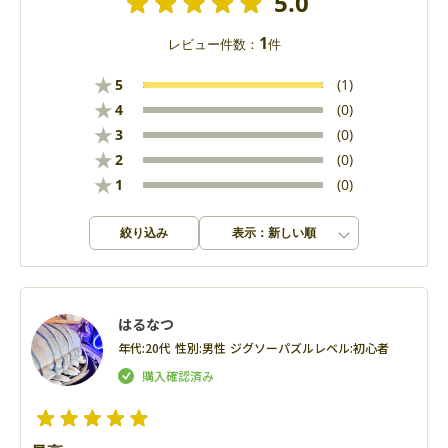
5.0
1
レビュー件数：
件
★
5
(1)
★
4
(0)
★
3
(0)
★
2
(0)
★
1
(0)
絞り込み
表示：新しい順
はるなつ
年代:
20代
性別:
男性
ジグソーパズルレベル:
初心者