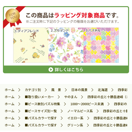
ホーム
カテゴリ別
風 景
日本の風景
北海道
四季彩の丘
ホーム
■取り扱いメーカー
やのまん
四季彩の丘と十勝岳連峰（北海道）
ホーム
■ピース数別パズル特集
1000～2000ピース未満
四季彩の丘と
ホーム
■ピースサイズ別一覧
ノーマルピース系
四季彩の丘と十勝岳連
ホーム
■パズルカラーで探す
イエロー系
四季彩の丘と十勝岳連峰（北海
ホーム
■パズルカラーで探す
グリーン系
四季彩の丘と十勝岳連峰（北海