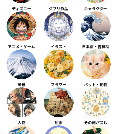
ディズニー
ジブリ作品
キャラクター
アニメ・ゲーム
イラスト
日本画・吉祥柄
風景
フラワー
ペット・動物
人物
絵画
その他パズル