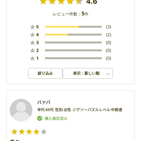
4.6
5
レビュー件数：
件
★
5
(3)
★
4
(2)
★
3
(0)
★
2
(0)
★
1
(0)
絞り込み
表示：新しい順
バァバ
年代:
60代
性別:
女性
ジグソーパズルレベル:
中級者