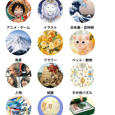
アニメ・ゲーム
イラスト
日本画・吉祥柄
風景
フラワー
ペット・動物
人物
絵画
その他パズル