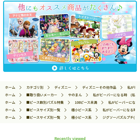
ホーム
カテゴリ別
ディズニー
ディズニーその他作品
私がビー
ホーム
■取り扱いメーカー
やのまん
私がビーバーになる時 (私がビ
ホーム
■ピース数別パズル特集
108ピース未満
私がビーバーになる時
ホーム
■ピースサイズ別一覧
極小ピース系
私がビーバーになる時 (
ホーム
■ピースサイズ別一覧
極小ピース系
ジグソーパズルプチ(や
Recently viewed