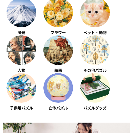
風景
フラワー
ペット・動物
人物
絵画
その他パズル
子供用パズル
立体パズル
パズルグッズ