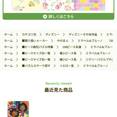
ホーム
カテゴリ別
ディズニー
ディズニーその他作品
ミラベル
ホーム
■取り扱いメーカー
やのまん
ミラベル&ブルーノ 70ピース
ホーム
■ピース数別パズル特集
108ピース未満
ミラベル&ブルーノ 
ホーム
■ピースサイズ別一覧
極小ピース系
ミラベル&ブルーノ 70
ホーム
■ピースサイズ別一覧
極小ピース系
ジグソーパズルプチ(や
ホーム
■パズルカラーで探す
イエロー系
ミラベル&ブルーノ 70ピ
Recently viewed
最近見た商品