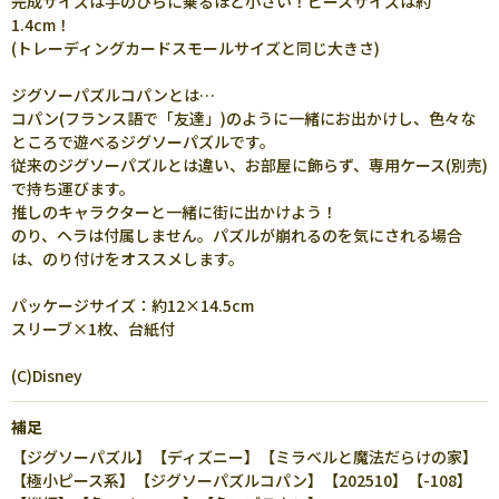
完成サイズは手のひらに乗るほど小さい！ピースサイズは約
1.4cm！
(トレーディングカードスモールサイズと同じ大きさ)
ジグソーパズルコパンとは…
コパン(フランス語で「友達」)のように一緒にお出かけし、色々な
ところで遊べるジグソーパズルです。
従来のジグソーパズルとは違い、お部屋に飾らず、専用ケース(別売)
で持ち運びます。
推しのキャラクターと一緒に街に出かけよう！
のり、ヘラは付属しません。パズルが崩れるのを気にされる場合
は、のり付けをオススメします。
パッケージサイズ：約12×14.5cm
スリーブ×1枚、台紙付
(C)Disney
補足
【ジグソーパズル】【ディズニー】【ミラベルと魔法だらけの家】
【極小ピース系】【ジグソーパズルコパン】【202510】【-108】