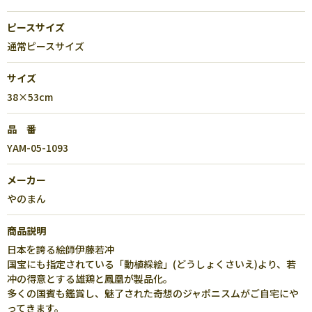
ピースサイズ
通常ピースサイズ
サイズ
38×53cm
品 番
YAM-05-1093
メーカー
やのまん
商品説明
日本を誇る絵師伊藤若冲
国宝にも指定されている「動植綵絵」(どうしょくさいえ)より、若
冲の得意とする雄鶏と鳳凰が製品化。
多くの国賓も鑑賞し、魅了された奇想のジャポニスムがご自宅にや
ってきます。