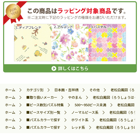
ホーム
カテゴリ別
日本画・吉祥柄
その他
老松白鳳図（ろうしょ
ホーム
■取り扱いメーカー
やのまん
老松白鳳図（ろうしょうはくほうず
ホーム
■ピース数別パズル特集
500～950ピース未満
老松白鳳図（ろ
ホーム
■ピースサイズ別一覧
ノーマルピース系
老松白鳳図（ろうしょ
ホーム
■パズルカラーで探す
ホワイト系
老松白鳳図（ろうしょうはく
ホーム
■パズルカラーで探す
レッド系
老松白鳳図（ろうしょうはくほう