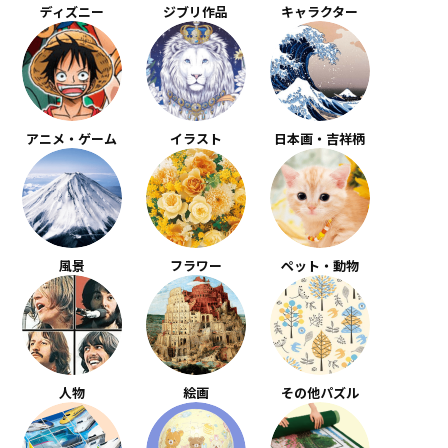
ディズニー
ジブリ作品
キャラクター
アニメ・ゲーム
イラスト
日本画・吉祥柄
風景
フラワー
ペット・動物
人物
絵画
その他パズル