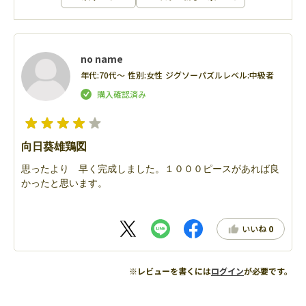
no name
年代:
70代～
性別:
女性
ジグソーパズルレベル:
中級者
向日葵雄鶏図
思ったより 早く完成しました。１０００ピースがあれば良
かったと思います。
いいね
0
※レビューを書くには
ログイン
が必要です。