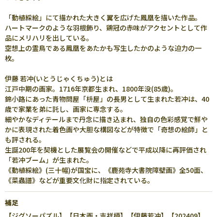
「動植綵絵」にて描かれた大きく翼を広げた鳳凰を描いた作品。
ハートマークのような羽根飾り、鶏冠の赤味がアクセントとして作
品にメリハリを出している。
空想上の霊鳥である鳳凰をあたかも写生したかのような迫力の一
枚。
伊藤 若冲(いとうじゃくちゅう)とは
江戸中期の画家。1716年京都生まれ、1800年没(85歳)。
錦小路にあった青物問屋「枡屋」の長男として生まれた若冲は、40
歳で家業を弟に託し、画家に専念する。
細やかなディテールまで丹念に描き込まれ、独自の色彩感覚で鮮や
かに表現された着色画や大胆な構図などが特徴で「奇想の絵師」と
も評される。
生誕200年を契機とした展覧会の開催などで平成以降に再評価され
「若冲ブーム」が生まれた。
《動植綵絵》(三十幅)が国宝に、《鹿苑寺大書院障壁画》全50面、
《菜蟲譜》などが重要文化財に指定されている。
補足
【ジグソーパズル】【日本画・吉祥柄】【伊藤若冲】【202409】