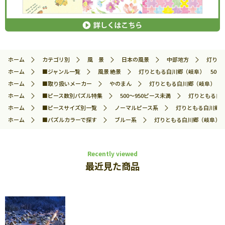
ホーム
カテゴリ別
風 景
日本の風景
中部地方
灯りとも
ホーム
■ジャンル一覧
風景 絶景
灯りともる白川郷（岐阜） 500ピー
ホーム
■取り扱いメーカー
やのまん
灯りともる白川郷（岐阜） 500
ホーム
■ピース数別パズル特集
500～950ピース未満
灯りともる白川
ホーム
■ピースサイズ別一覧
ノーマルピース系
灯りともる白川郷（岐
ホーム
■パズルカラーで探す
ブルー系
灯りともる白川郷（岐阜） 50
Recently viewed
最近見た商品