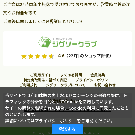
ご注文は24時間年中無休で受け付けておりますが、営業時間外の注
文やお問合せ等の
ご返答に関しましては翌営業日となります。
4.6
（227件のショップ評価）
ご利用ガイド
よくある質問
会員特典
特定商取引法に基づく表記
プライバシーポリシー
ご利用規約
ジグソークラブについて
お問い合わせ
当サイトでは利用体験の向上およびコンテンツの最適な提供、ト
企業購買担当の方へ
ラフィックの分析を目的としてCookieを使用しています。
カートに入れる
サイトの閲覧を継続された場合、Cookieの利用に同意したことも
まとめ買いならジグソークラブ for BUSINESS
のといたします。
詳細については
プライバシーポリシー
をご確認ください。
この商品に合うフレームを見る
承諾する
Copyright ©
2026 Jigsawclub. All Rights Reserved.