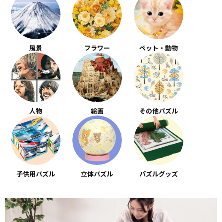
風景
フラワー
ペット・動物
人物
絵画
その他パズル
子供用パズル
立体パズル
パズルグッズ