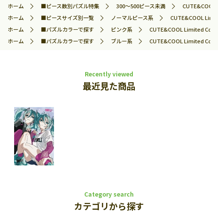
ホーム
■ピース数別パズル特集
300～500ピース未満
CUTE&COOL
ホーム
■ピースサイズ別一覧
ノーマルピース系
CUTE&COOL Li
ホーム
■パズルカラーで探す
ピンク系
CUTE&COOL Limited 
ホーム
■パズルカラーで探す
ブルー系
CUTE&COOL Limited 
Recently viewed
最近見た商品
Category search
カテゴリから探す