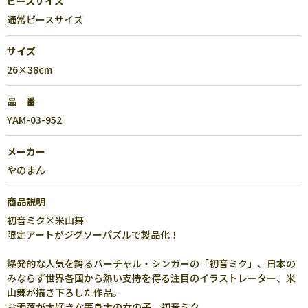
ピースサイズ
通常ピースサイズ
サイズ
26×38cm
品 番
YAM-03-952
メーカー
やのまん
商品説明
初音ミク×米山舞
限定アートがジグソーパズルで製品化！
爆発的な人気を誇るバーチャル・シンガーの「初音ミク」、日本の
みならず世界各国から熱い支持を得る注目のイラストレーター、米
山舞が描き下ろした作品。
お洒落が大好きな等身大の女の子、初音ミク。