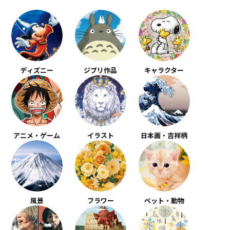
ディズニー
ジブリ作品
キャラクター
アニメ・ゲーム
イラスト
日本画・吉祥柄
風景
フラワー
ペット・動物