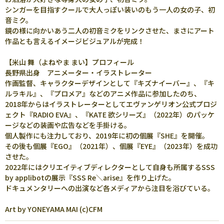
シンガーを目指すクールで大人っぽい装いのもう一人の女の子、初
音ミク。
鏡の様に向かいあう二人の初音ミクをリンクさせた、まさにアート
作品とも言えるイメージビジュアルが完成！
【米山 舞（よねやま まい】プロフィール
長野県出身 アニメーター・イラストレーター
作画監督、キャラクターデザインとして『キズナイーバー』、『キ
ルラキル』、『プロメア』などのアニメ作品に参加したのち、
2018年からはイラストレーターとしてエヴァンゲリオン公式プロジ
ェクト『RADIO EVA』、『KATE 欲シリーズ』（2022年）のパッケ
ージなどの装画や広告などを手掛ける。
個人製作にも注力しており、2019年に初の個展『SHE』を開催。
その後も個展『EGO』（2021年）、個展『EYE』（2023年）を成功
させた。
2022年にはクリエイティブディレクターとして自身も所属するSSS
by applibotの展示『SSS Re＼arise』を作り上げた。
ドキュメンタリーへの出演など各メディアから注目を浴びている。
Art by YONEYAMA MAI (c)CFM