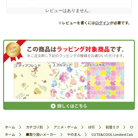
レビューはありません。
※レビューを書くには
ログイン
が必要です。
ホーム
カテゴリ別
アニメ・ゲーム
は行
初音ミク
CUT
ホーム
■取り扱いメーカー
やのまん
CUTE&COOL Limited C