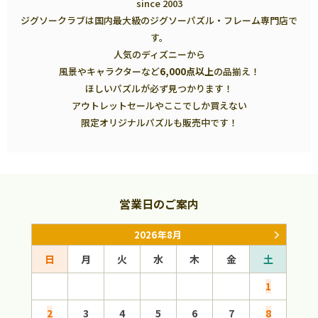
since 2003
ジグソークラブは国内最大級のジグソーパズル・フレーム専門店で
す。
人気のディズニーから
風景やキャラクターなど
6,000点以上
の品揃え！
ほしいパズルが必ず見つかります！
アウトレットセールやここでしか買えない
限定オリジナルパズルも販売中です！
営業日のご案内
2026年8月
日
月
火
水
木
金
土
日
1
2
3
4
5
6
7
8
6