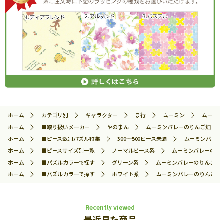
ホーム
カテゴリ別
キャラクター
ま行
ムーミン
ムーミン
ホーム
■取り扱いメーカー
やのまん
ムーミンバレーのりんご畑 (ムー
ホーム
■ピース数別パズル特集
300～500ピース未満
ムーミンバレー
ホーム
■ピースサイズ別一覧
ノーマルピース系
ムーミンバレーのりん
ホーム
■パズルカラーで探す
グリーン系
ムーミンバレーのりんご畑 (
ホーム
■パズルカラーで探す
ホワイト系
ムーミンバレーのりんご畑 (
Recently viewed
最近見た商品