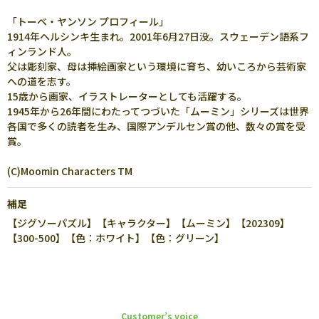
「トーベ・ヤンソン プロフィール」
1914年ヘルシンキ生まれ。2001年6月27日没。スウェーデン語系フ
ィンランド人。
父は彫刻家、母は挿絵画家という環境に育ち、幼いころから芸術家
への道を志す。
15歳から画家、イラストレーターとしても活躍する。
1945年から26年間にわたってつづいた「ムーミン」シリーズは世界
各国で多くの読者を生み、国際アンデルセン賞の他、数々の賞を受
賞。
(C)Moomin Characters TM
補足
【ジグソーパズル】【キャラクター】【ムーミン】【202309】
【300-500】【色：ホワイト】【色：グリーン】
Customer’s voice