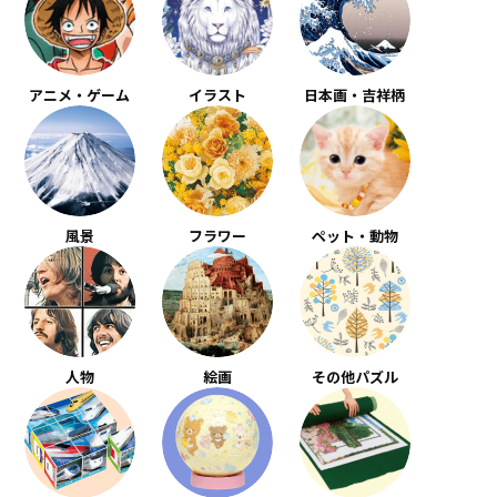
アニメ・ゲーム
イラスト
日本画・吉祥柄
風景
フラワー
ペット・動物
人物
絵画
その他パズル