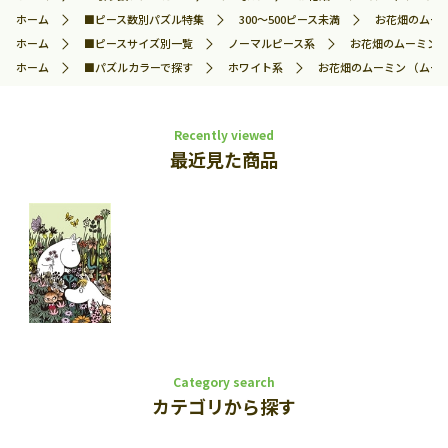
ホーム
■ピース数別パズル特集
300～500ピース未満
お花畑のムーミ
ホーム
■ピースサイズ別一覧
ノーマルピース系
お花畑のムーミン （
ホーム
■パズルカラーで探す
ホワイト系
お花畑のムーミン （ムーミン
Recently viewed
最近見た商品
Category search
カテゴリから探す