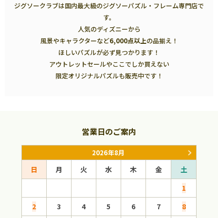
ジグソークラブは国内最大級のジグソーパズル・フレーム専門店で
す。
人気のディズニーから
風景やキャラクターなど
6,000点以上
の品揃え！
ほしいパズルが必ず見つかります！
アウトレットセールやここでしか買えない
限定オリジナルパズルも販売中です！
営業日のご案内
2026年8月
日
月
火
水
木
金
土
日
1
2
3
4
5
6
7
8
6