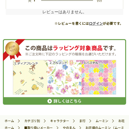
★
レビューはありません。
※レビューを書くには
ログイン
が必要です。
ホーム
カテゴリ別
キャラクター
ま行
ムーミン
お花畑の
ホーム
■取り扱いメーカー
やのまん
お花畑のムーミン （ムーミン） 