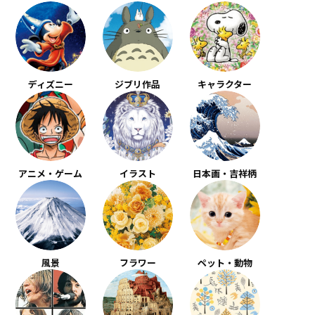
ディズニー
ジブリ作品
キャラクター
アニメ・ゲーム
イラスト
日本画・吉祥柄
風景
フラワー
ペット・動物