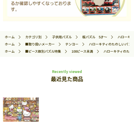
ホーム
カテゴリ別
子供用パズル
板パズル 5才～
ハローキティ
ホーム
■取り扱いメーカー
テンヨー
ハローキティのたのしいパン屋さん
ホーム
■ピース数別パズル特集
108ピース未満
ハローキティのたのしい
Recently viewed
最近見た商品