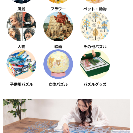
風景
フラワー
ペット・動物
人物
絵画
その他パズル
子供用パズル
立体パズル
パズルグッズ