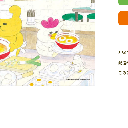
5,
配送
この