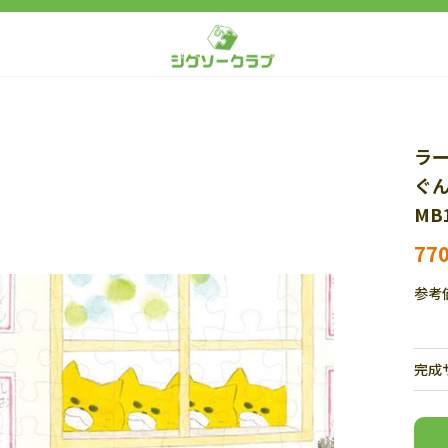
ラ
ぐん
MB1
77
参考
完成