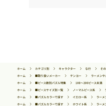
ホーム
カテゴリ別
キャラクター
な行
その
ホーム
■取り扱いメーカー
テンヨー
ラーメンやさ
ホーム
■ピース数別パズル特集
108～200ピース未満
ホーム
■ピースサイズ別一覧
ノーマルピース系
ホーム
■パズルカラーで探す
イエロー系
ラーメ
ホーム
■パズルカラーで探す
ホワイト系
ラーメ