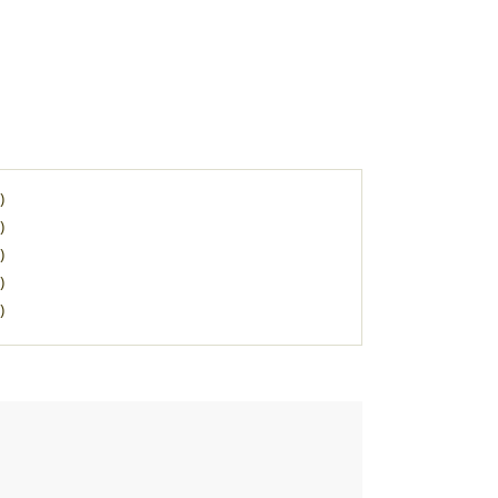
)
)
)
)
)