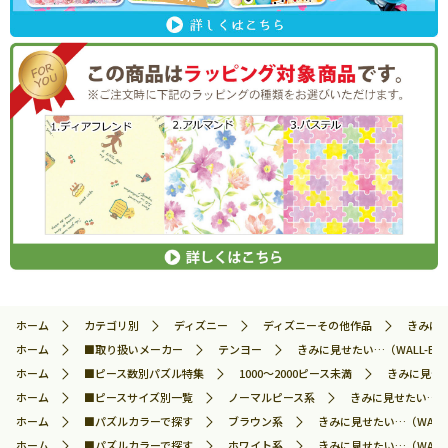
ホーム
カテゴリ別
ディズニー
ディズニーその他作品
きみに見
ホーム
■取り扱いメーカー
テンヨー
きみに見せたい…（WALL-E） 
ホーム
■ピース数別パズル特集
1000～2000ピース未満
きみに見せた
ホーム
■ピースサイズ別一覧
ノーマルピース系
きみに見せたい…（WA
ホーム
■パズルカラーで探す
ブラウン系
きみに見せたい…（WALL-
ホーム
■パズルカラーで探す
ホワイト系
きみに見せたい…（WALL-