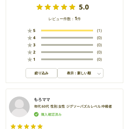
5.0
1
レビュー件数：
件
★
5
(1)
★
4
(0)
★
3
(0)
★
2
(0)
★
1
(0)
絞り込み
表示：新しい順
もろママ
年代:
60代
性別:
女性
ジグソーパズルレベル:
中級者