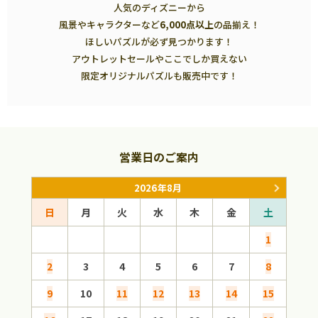
人気のディズニーから
風景やキャラクターなど
6,000点以上
の品揃え！
ほしいパズルが必ず見つかります！
アウトレットセールやここでしか買えない
限定オリジナルパズルも販売中です！
営業日のご案内
2026年8月
日
月
火
水
木
金
土
日
1
2
3
4
5
6
7
8
6
9
10
11
12
13
14
15
13