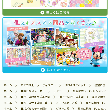
ホーム
カテゴリ別
ディズニー
リロ＆スティッチ
星空に想う (
ホーム
■取り扱いメーカー
テンヨー
星空に想う (リロ＆スティッチ)
ホーム
■ピース数別パズル特集
500～950ピース未満
星空に想う (リ
ホーム
■ピースサイズ別一覧
ノーマルピース系
星空に想う (リロ＆
ホーム
■パズルカラーで探す
グリーン系
星空に想う (リロ＆スティッ