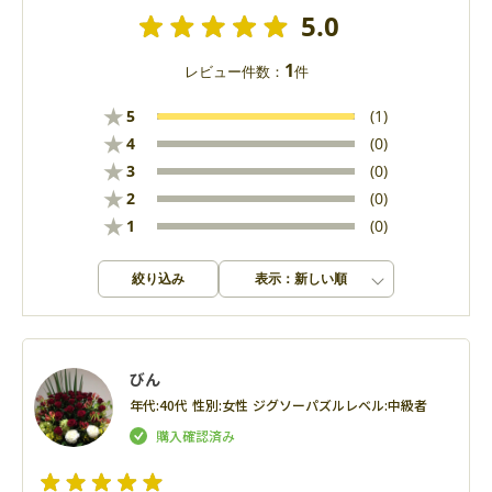
5.0
1
レビュー件数：
件
★
5
(1)
★
4
(0)
★
3
(0)
★
2
(0)
★
1
(0)
絞り込み
表示：新しい順
びん
年代:
40代
性別:
女性
ジグソーパズルレベル:
中級者