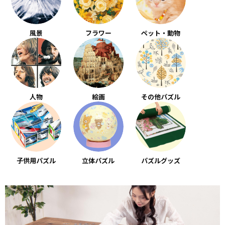
風景
フラワー
ペット・動物
人物
絵画
その他パズル
子供用パズル
立体パズル
パズルグッズ