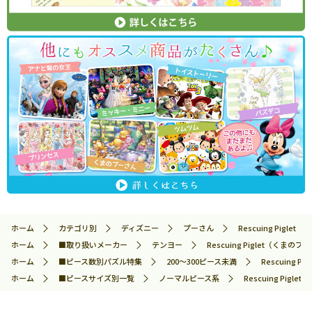
ホーム
カテゴリ別
ディズニー
プーさん
Rescuing Pig
ホーム
■取り扱いメーカー
テンヨー
Rescuing Piglet（くま
ホーム
■ピース数別パズル特集
200～300ピース未満
Rescuing
ホーム
■ピースサイズ別一覧
ノーマルピース系
Rescuing Pi