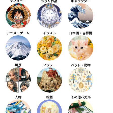
ディズニー
ジブリ作品
キャラクター
アニメ・ゲーム
イラスト
日本画・吉祥柄
風景
フラワー
ペット・動物
人物
絵画
その他パズル