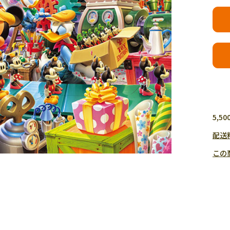
5,
配送
この