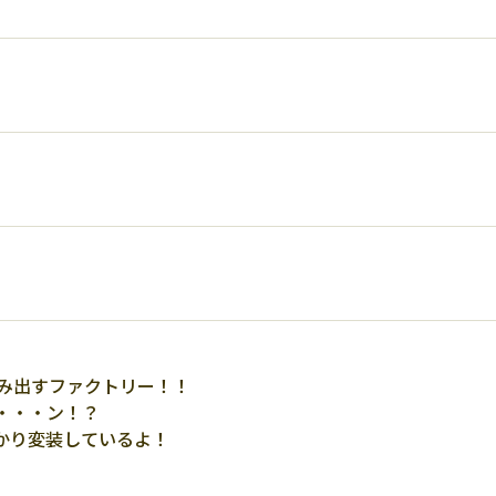
生み出すファクトリー！！
・・・ン！？
かり変装しているよ！