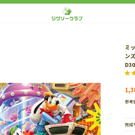
ミ
ンズ
D30
1,
参考
完成