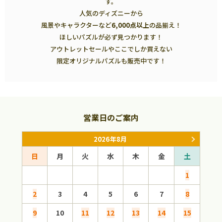
す。
人気のディズニーから
風景やキャラクターなど
6,000点以上
の品揃え！
ほしいパズルが必ず見つかります！
アウトレットセールやここでしか買えない
限定オリジナルパズルも販売中です！
営業日のご案内
2026年8月
日
月
火
水
木
金
土
日
1
2
3
4
5
6
7
8
6
9
10
11
12
13
14
15
13