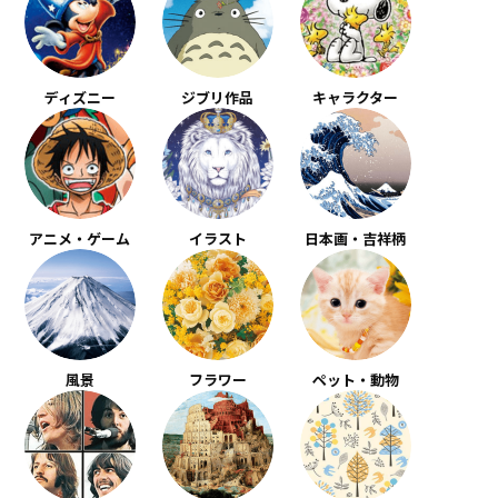
ディズニー
ジブリ作品
キャラクター
アニメ・ゲーム
イラスト
日本画・吉祥柄
風景
フラワー
ペット・動物