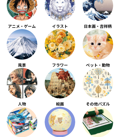
アニメ・ゲーム
イラスト
日本画・吉祥柄
風景
フラワー
ペット・動物
人物
絵画
その他パズル