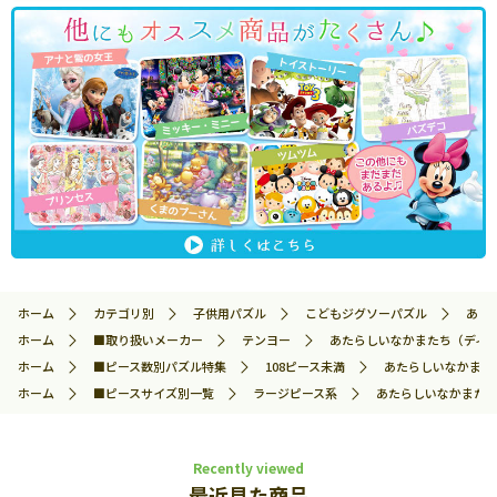
ホーム
カテゴリ別
子供用パズル
こどもジグソーパズル
あたら
ホーム
■取り扱いメーカー
テンヨー
あたらしいなかまたち（ディズニー
ホーム
■ピース数別パズル特集
108ピース未満
あたらしいなかまたち（
ホーム
■ピースサイズ別一覧
ラージピース系
あたらしいなかまたち（
Recently viewed
最近見た商品