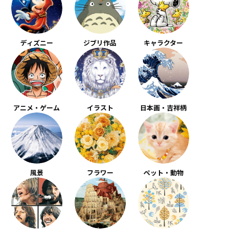
ディズニー
ジブリ作品
キャラクター
アニメ・ゲーム
イラスト
日本画・吉祥柄
風景
フラワー
ペット・動物