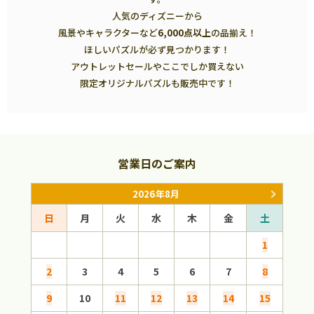
人気のディズニーから
風景やキャラクターなど
6,000点以上
の品揃え！
ほしいパズルが必ず見つかります！
アウトレットセールやここでしか買えない
限定オリジナルパズルも販売中です！
営業日のご案内
2026年8月
日
月
火
水
木
金
土
日
1
2
3
4
5
6
7
8
6
9
10
11
12
13
14
15
13