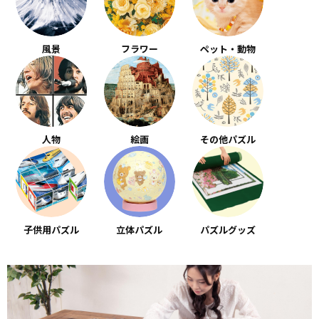
風景
フラワー
ペット・動物
人物
絵画
その他パズル
子供用パズル
立体パズル
パズルグッズ