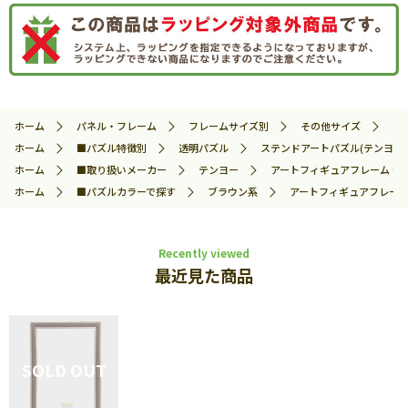
ホーム
パネル・フレーム
フレームサイズ別
その他サイズ
ア
ホーム
■パズル特徴別
透明パズル
ステンドアートパズル(テンヨー)
ホーム
■取り扱いメーカー
テンヨー
アートフィギュアフレーム ぎゅっ
ホーム
■パズルカラーで探す
ブラウン系
アートフィギュアフレーム ぎ
Recently viewed
最近見た商品