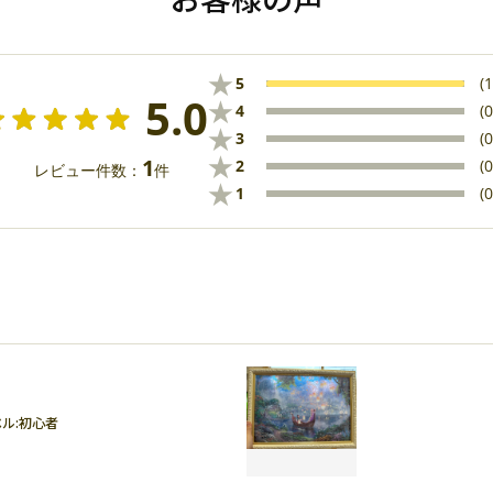
★
5
(1
5.0
★
4
(0
★
3
(0
★
1
2
(0
レビュー件数：
件
★
1
(0
ル:
初心者