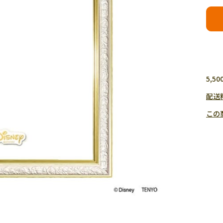
5,
配送
この