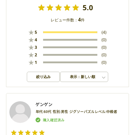
5.0
4
レビュー件数：
件
★
5
(4)
★
4
(0)
★
3
(0)
★
2
(0)
★
1
(0)
絞り込み
表示：新しい順
ゲンゲン
年代:
60代
性別:
男性
ジグソーパズルレベル:
中級者