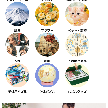
風景
フラワー
ペット・動物
人物
絵画
その他パズル
子供用パズル
立体パズル
パズルグッズ