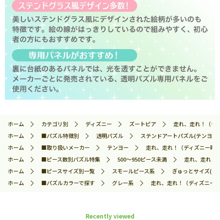
ホーム
カテゴリ別
ディズニー
ズートピア
走れ、走れ！（ディズ
ホーム
■パズル特徴別
透明パズル
ステンドアートパズル(テンヨー)
ホーム
■取り扱いメーカー
テンヨー
走れ、走れ！（ディズニー映画『ズ
ホーム
■ピース数別パズル特集
500～950ピース未満
走れ、走れ！（
ホーム
■ピースサイズ別一覧
スモールピース系
ぎゅっとサイズ(テ
ホーム
■パズルカラーで探す
グレー系
走れ、走れ！（ディズニー映画『
Recently viewed