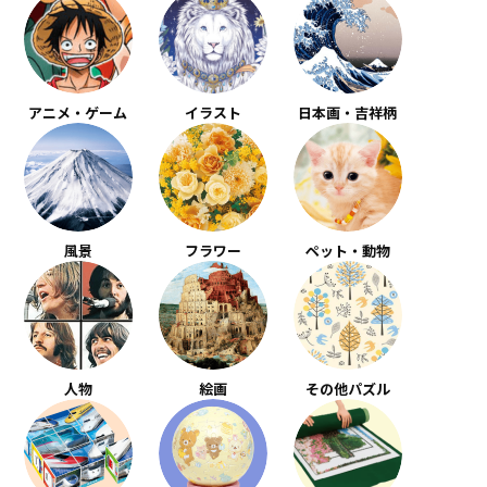
アニメ・ゲーム
イラスト
日本画・吉祥柄
風景
フラワー
ペット・動物
人物
絵画
その他パズル