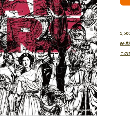
5,
配送
この