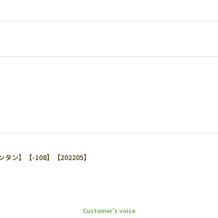
】【-108】【202205】
Customer’s voice