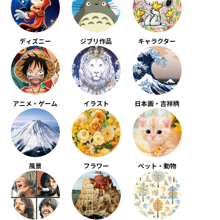
ディズニー
ジブリ作品
キャラクター
アニメ・ゲーム
イラスト
日本画・吉祥柄
風景
フラワー
ペット・動物