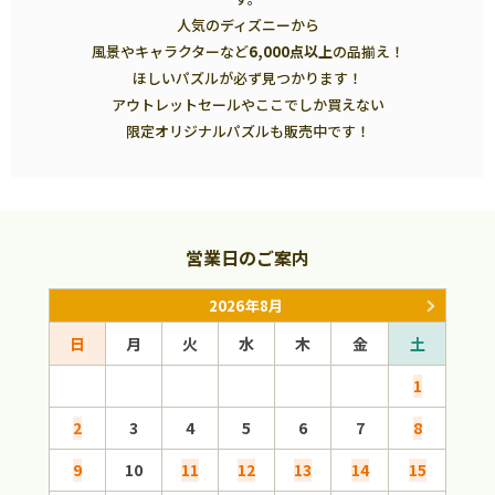
人気のディズニーから
風景やキャラクターなど
6,000点以上
の品揃え！
ほしいパズルが必ず見つかります！
アウトレットセールやここでしか買えない
限定オリジナルパズルも販売中です！
営業日のご案内
2026年8月
日
月
火
水
木
金
土
日
1
2
3
4
5
6
7
8
6
9
10
11
12
13
14
15
13