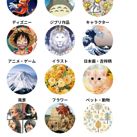
ディズニー
ジブリ作品
キャラクター
アニメ・ゲーム
イラスト
日本画・吉祥柄
風景
フラワー
ペット・動物