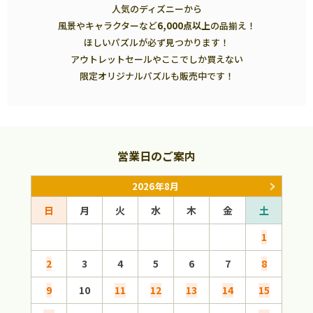
人気のディズニーから
風景やキャラクターなど
6,000点以上
の品揃え！
ほしいパズルが必ず見つかります！
アウトレットセールやここでしか買えない
限定オリジナルパズルも販売中です！
営業日のご案内
2026年8月
日
月
火
水
木
金
土
日
1
2
3
4
5
6
7
8
6
9
10
11
12
13
14
15
13