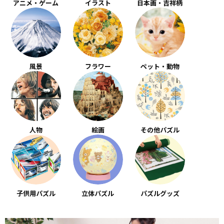
アニメ・ゲーム
イラスト
日本画・吉祥柄
風景
フラワー
ペット・動物
人物
絵画
その他パズル
子供用パズル
立体パズル
パズルグッズ