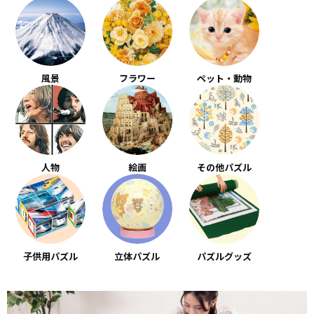
風景
フラワー
ペット・動物
人物
絵画
その他パズル
子供用パズル
立体パズル
パズルグッズ