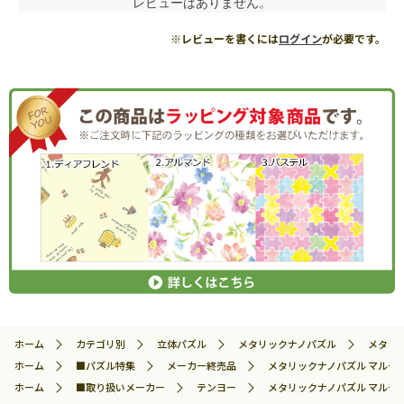
レビューはありません。
※レビューを書くには
ログイン
が必要です。
ホーム
カテゴリ別
立体パズル
メタリックナノパズル
メタリッ
ホーム
■パズル特集
メーカー終売品
メタリックナノパズル マルチカラー
ホーム
■取り扱いメーカー
テンヨー
メタリックナノパズル マルチカラー