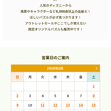
人気のディズニーから
風景やキャラクターなど
6,000点以上
の品揃え！
ほしいパズルが必ず見つかります！
アウトレットセールやここでしか買えない
限定オリジナルパズルも販売中です！
営業日のご案内
2026年8月
日
月
火
水
木
金
土
日
1
2
3
4
5
6
7
8
6
9
10
11
12
13
14
15
13