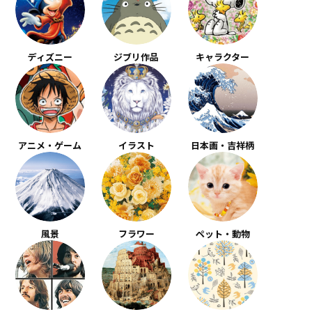
ディズニー
ジブリ作品
キャラクター
アニメ・ゲーム
イラスト
日本画・吉祥柄
風景
フラワー
ペット・動物