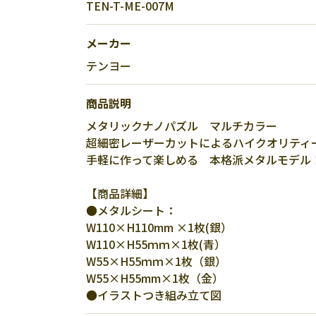
TEN-T-ME-007M
メーカー
テンヨー
商品説明
メタリックナノパズル マルチカラー
超細密レーザーカットによるハイクオリティ
手軽に作って楽しめる 本格派メタルモデル
【商品詳細】
●メタルシート：
W110×H110mm ×1枚(銀）
W110×H55ｍｍ×1枚(青）
W55×H55ｍｍ×1枚（銀）
W55×H55mm×1枚（金）
●イラストつき組み立て図