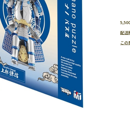
5,
配送
この