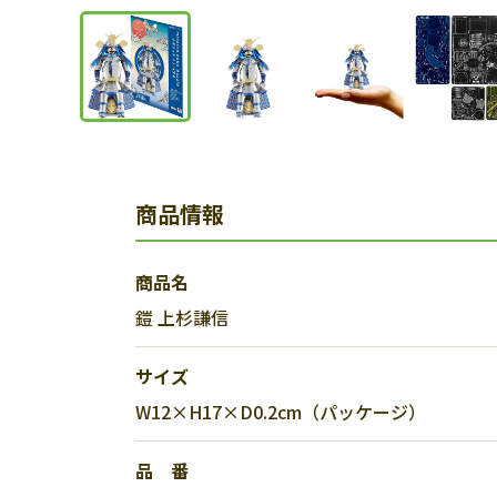
商品情報
商品名
鎧 上杉謙信
サイズ
W12×H17×D0.2cm（パッケージ）
品 番