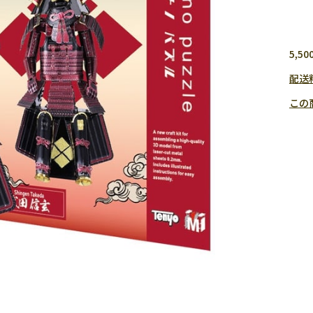
5,
配送
この