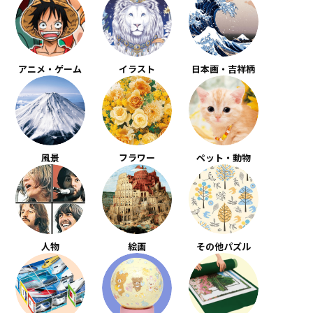
アニメ・ゲーム
イラスト
日本画・吉祥柄
風景
フラワー
ペット・動物
人物
絵画
その他パズル