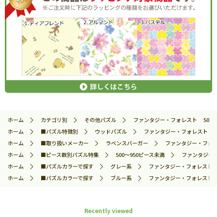
ホーム
カテゴリ別
その他パズル
ファンタジー・フォレスト 500ピー
ホーム
■パズル特徴別
ウッドパズル
ファンタジー・フォレスト 500
ホーム
■取り扱いメーカー
ラベンスバーガー
ファンタジー・フォレス
ホーム
■ピース数別パズル特集
500～950ピース未満
ファンタジー・
ホーム
■パズルカラーで探す
グレー系
ファンタジー・フォレスト 50
ホーム
■パズルカラーで探す
ブルー系
ファンタジー・フォレスト 50
Recently viewed