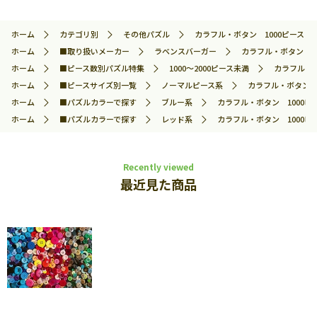
ホーム
カテゴリ別
その他パズル
カラフル・ボタン 1000ピース ジグ
ホーム
■取り扱いメーカー
ラベンスバーガー
カラフル・ボタン 10
ホーム
■ピース数別パズル特集
1000～2000ピース未満
カラフル・ボ
ホーム
■ピースサイズ別一覧
ノーマルピース系
カラフル・ボタン 1
ホーム
■パズルカラーで探す
ブルー系
カラフル・ボタン 1000ピー
ホーム
■パズルカラーで探す
レッド系
カラフル・ボタン 1000ピー
Recently viewed
最近見た商品