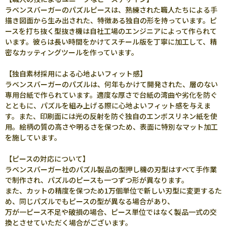
ラベンスバーガーのパズルピースは、熟練された職人たちによる手
描き図面から生み出された、特徴ある独自の形を持っています。ピ
ースを打ち抜く型抜き機は自社工場のエンジニアによって作られて
います。彼らは長い時間をかけてスチール版を丁寧に加工して、精
密なカッティングツールを作っています。
【独自素材採用による心地よいフィット感】
ラベンスバーガーのパズルは、何年もかけて開発された、層のない
専用台紙で作られています。適度な厚さで台紙の湾曲や劣化を防ぐ
とともに、パズルを組み上げる際に心地よいフィット感を与えま
す。また、印刷面には光の反射を防ぐ独自のエンボスリネン紙を使
用。絵柄の質の高さや明るさを保つため、表面に特別なマット加工
を施しています。
【ピースの対応について】
ラベンスバーガー社のパズル製品の型押し機の刃型はすべて手作業
で制作され、パズルのピースも一つずつ形が異なります。
また、カットの精度を保つため1万個単位で新しい刃型に変更するた
め、同じパズルでもピースの型が異なる場合があり、
万が一ピース不足や破損の場合、ピース単位ではなく製品一式の交
換とさせていただく場合がございます。