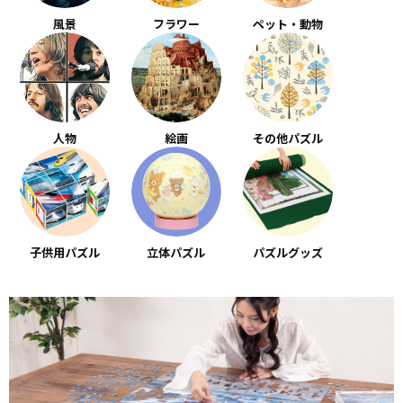
風景
フラワー
ペット・動物
人物
絵画
その他パズル
子供用パズル
立体パズル
パズルグッズ