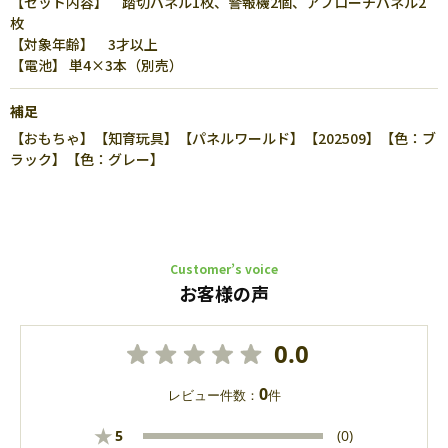
【セット内容】 踏切パネル1枚、警報機2個、アプローチパネル2
枚
【対象年齢】 3才以上
【電池】 単4×3本（別売）
補足
【おもちゃ】【知育玩具】【パネルワールド】【202509】【色：ブ
ラック】【色：グレー】
Customer’s voice
お客様の声
0.0
0
レビュー件数：
件
★
5
(0)